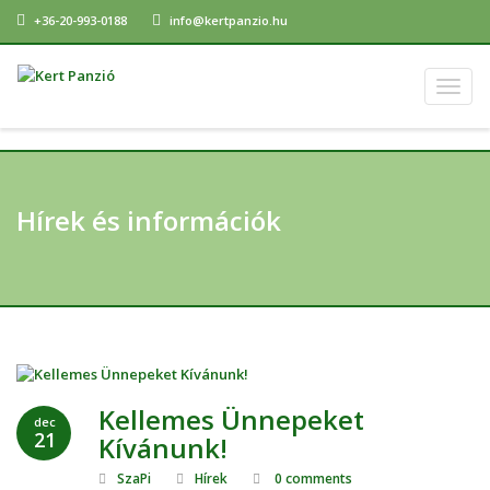
+36-20-993-0188
info@kertpanzio.hu
Togg
navig
Hírek és információk
Kellemes Ünnepeket
dec
21
Kívánunk!
SzaPi
Hírek
0 comments