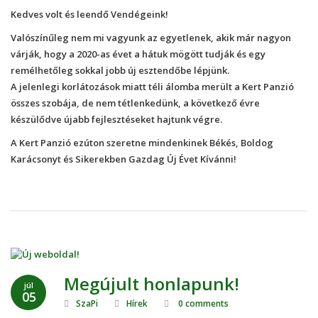
Kedves volt és leendő Vendégeink!
Valószínűleg nem mi vagyunk az egyetlenek, akik már nagyon
várják, hogy a 2020-as évet a hátuk mögött tudják és egy
remélhetőleg sokkal jobb új esztendőbe lépjünk.
A jelenlegi korlátozások miatt téli álomba merült a Kert Panzió
összes szobája, de nem tétlenkedünk, a következő évre
készülődve újabb fejlesztéseket hajtunk végre.
A Kert Panzió ezúton szeretne mindenkinek Békés, Boldog
Karácsonyt és Sikerekben Gazdag Új Évet Kívánni!
Megújult honlapunk!
júl
05
SzaPi
Hírek
0 comments